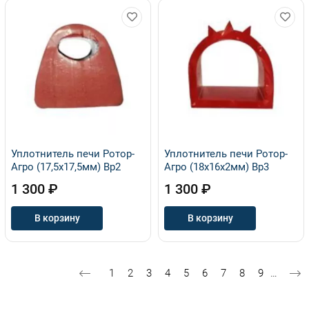
Уплотнитель печи Ротор-
Уплотнитель печи Ротор-
Агро (17,5х17,5мм) Вр2
Агро (18х16х2мм) Вр3
1 300 ₽
1 300 ₽
В корзину
В корзину
Нумерация страниц
Страница
Текущая страница
Страница
Страница
Страница
Страница
Страница
Страница
Страница
1
2
3
4
5
6
7
8
9
…