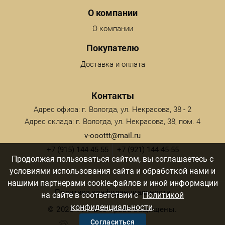
Menu footer
О компании
О компании
Покупателю
Доставка и оплата
Контакты
Адрес офиса: г. Вологда, ул. Некрасова, 38 - 2
Адрес склада: г. Вологда, ул. Некрасова, 38, пом. 4
v-ooottt@mail.ru
+7 (915) 144-45-55
+7 (921) 144-45-55
Продолжая пользоваться сайтом, вы соглашаетесь с
условиями использования сайта и обработкой нами и
нашими партнерами cookie-файлов и иной информации
Политика конфиденциальности
на сайте в соответствии с
Политикой
конфиденциальности
.
©
2026 ТТТ. Все права защищены.
Согласиться