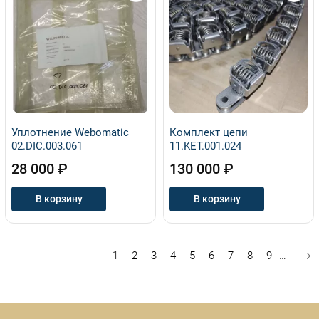
Уплотнение Webomatic
Комплект цепи
02.DIC.003.061
11.KET.001.024
28 000 ₽
130 000 ₽
В корзину
В корзину
Нумерация страниц
Текущая страница
Страница
Страница
Страница
Страница
Страница
Страница
Страница
Страница
1
2
3
4
5
6
7
8
9
…