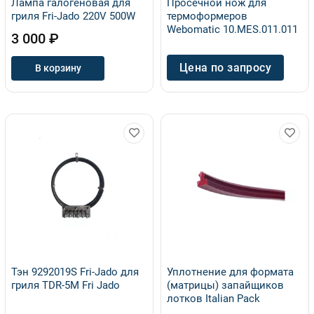
Лампа галогеновая для
Просечной нож для
гриля Fri-Jado 220V 500W
термоформеров
Webomatic 10.MES.011.011
3 000 ₽
Цена по запросу
В корзину
Тэн 9292019S Fri-Jado для
Уплотнение для формата
гриля TDR-5M Fri Jado
(матрицы) запайщиков
лотков Italian Pack