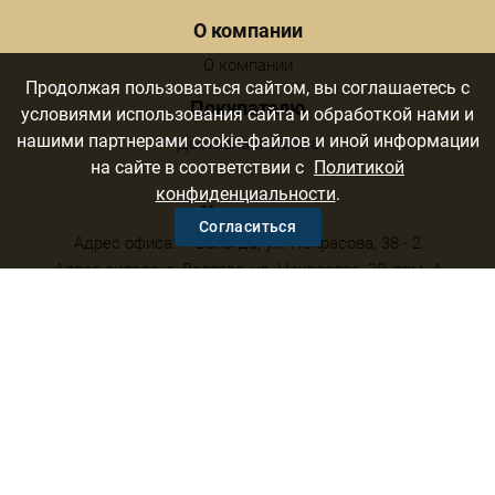
Menu footer
О компании
О компании
Продолжая пользоваться сайтом, вы соглашаетесь с
Покупателю
условиями использования сайта и обработкой нами и
нашими партнерами cookie-файлов и иной информации
Доставка и оплата
на сайте в соответствии с
Политикой
конфиденциальности
.
Контакты
Согласиться
Адрес офиса: г. Вологда, ул. Некрасова, 38 - 2
Адрес склада: г. Вологда, ул. Некрасова, 38, пом. 4
v-ooottt@mail.ru
+7 (915) 144-45-55
+7 (921) 144-45-55
Политика конфиденциальности
©
2026 ТТТ. Все права защищены.