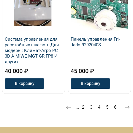
Система управления для
Панель управления Fri-
расстойных шкафов. Для
Jado 9292040S
модерн.: Климат-Агро PC
3D A MIWE MGT GR FP8 И
других
40 000 ₽
45 000 ₽
В корзину
В корзину
Нумерация страниц
Страница
Страница
Текущая страни
Страница
Страниц
…
2
3
4
5
6