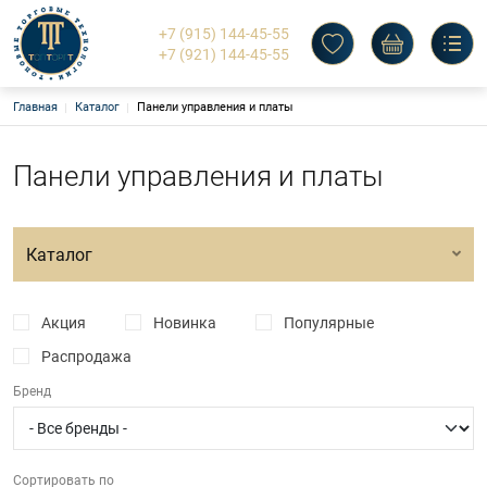
+7 (915) 144-45-55
+7 (921) 144-45-55
Строка навигации
Главная
Каталог
Панели управления и платы
ТТТ
Запчасти для оборудования
Каталог
Основная навигация
Панели управления и платы
О компании
Бренды
Доставка и оплата
Вакансии
Каталог
Контакты
Отдел закупок
Отдел продаж
Акция
Новинка
Популярные
Поиск
Личный кабинет
Распродажа
Адрес офиса: г. Вологда, ул. Некрасова, 38 - 2
Бренд
Адрес склада: г. Вологда, ул. Некрасова, 38, пом. 4
v-ooottt@mail.ru
+7 (915) 144-45-55
+7 (921) 144-45-55
Обратный вызов
Сортировать по