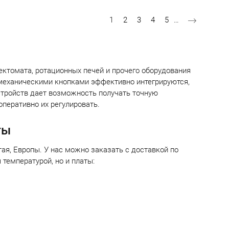
Текущая страница
Страница
Страница
Страница
Страница
1
2
3
4
5
…
вектомата, ротационных печей и прочего оборудования
омеханическими кнопками эффективно интегрируются,
тройств дает возможность получать точную
оперативно их регулировать.
ты
я, Европы. У нас можно заказать с доставкой по
 температурой, но и платы: