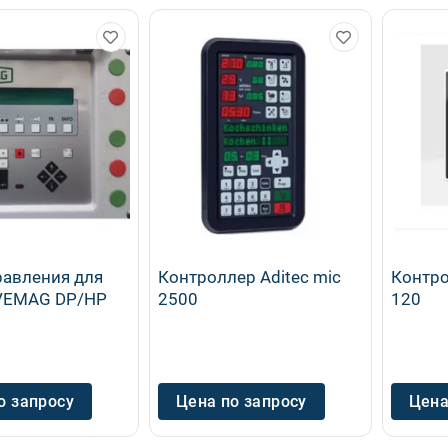
равления для
Контроллер Aditec mic
Контро
VEMAG DP/HP
2500
120
о запросу
Цена по запросу
Цена