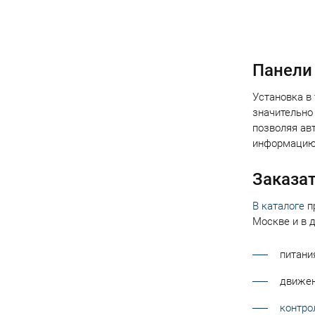
Нумер
Панели
Установка в
значительно
позволяя ав
информацию 
Заказат
В каталоге
п
Москве и в д
питани
движен
контро