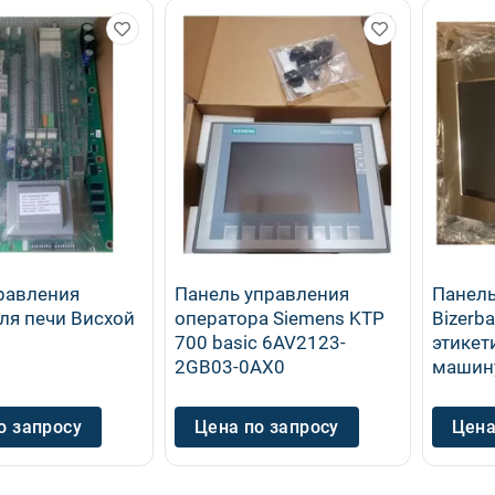
равления
Панель управления
Панель
ля печи Висхой
оператора Siemens KTP
Bizerba
700 basic 6AV2123-
этикет
2GB03-0AX0
машину
о запросу
Цена по запросу
Цена