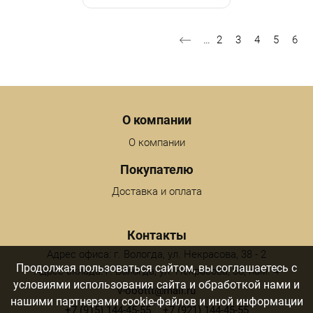
Нумерация страниц
Страница
Страница
Страница
Страниц
Тек
…
2
3
4
5
6
Menu footer
О компании
О компании
Покупателю
Доставка и оплата
Контакты
Адрес офиса: г. Вологда, ул. Некрасова, 38 - 2
Продолжая пользоваться сайтом, вы соглашаетесь с
Адрес склада: г. Вологда, ул. Некрасова, 38, пом. 4
условиями использования сайта и обработкой нами и
v-ooottt@mail.ru
нашими партнерами cookie-файлов и иной информации
+7 (915) 144-45-55
+7 (921) 144-45-55