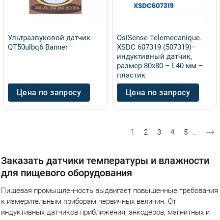
Ультразвуковой датчик
OsiSense Telemecanique.
QT50ulbq6 Banner
XSDC 607319 (507319)–
индуктивный дaтчик,
размер 80x80 – L40 мм –
пластик
Цена по запросу
Цена по запросу
Нумерация страниц
Текущая страница
Страница
Страница
Страница
Страница
1
2
3
4
5
…
Заказать датчики температуры и влажности
для пищевого оборудования
Пищевая промышленность выдвигает повышенные требования
к измерительным приборам первичных величин. От
индуктивных датчиков приближения, энкодеров, магнитных и