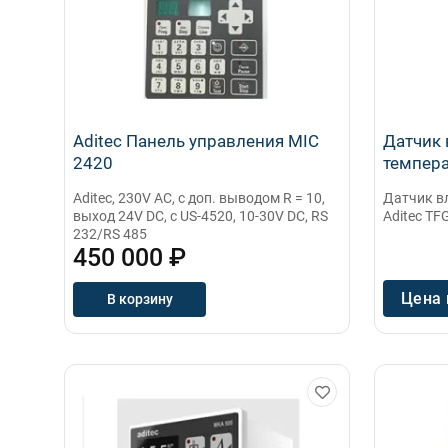
Aditec Панель управления MIC
Датчик 
2420
темпера
Aditec, 230V AC, с доп. выводом R = 10,
Датчик в
выход 24V DC, с US-4520, 10-30V DC, RS
Aditeс T
232/RS 485
450 000 ₽
Цена 
В корзину