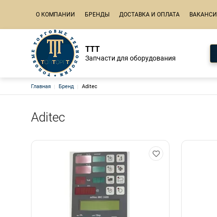
Основная навигация
О КОМПАНИИ
БРЕНДЫ
ДОСТАВКА И ОПЛАТА
ВАКАНС
ТТТ
Запчасти для оборудования
Строка навигации
Главная
Бренд
Aditec
Aditec