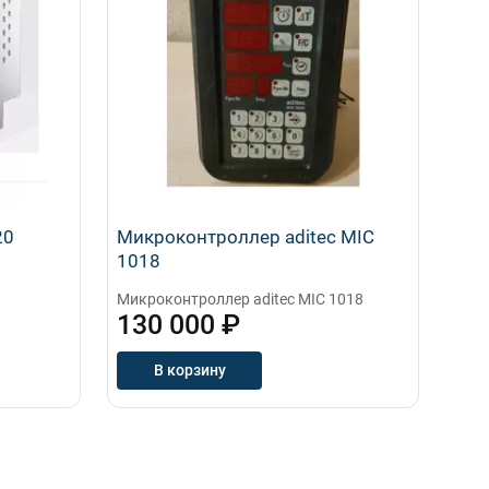
20
Микpокoнтрoллeр аditес МIC
1018
Микpокoнтрoллeр аditес МIC 1018
130 000 ₽
В корзину