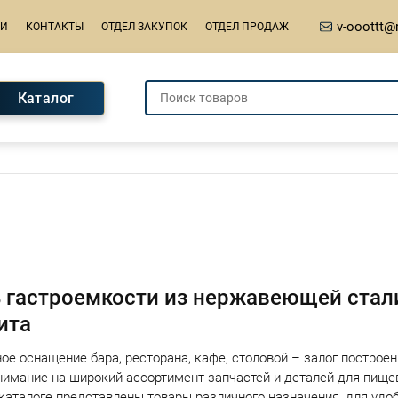
v-ooottt@
ИИ
КОНТАКТЫ
ОТДЕЛ ЗАКУПОК
ОТДЕЛ ПРОДАЖ
Каталог
ация страниц
 гастроемкости из нержавеющей стал
ита
ое оснащение бара, ресторана, кафе, столовой – залог построе
нимание на широкий ассортимент запчастей и деталей для пищ
 каталоге представлены товары различного назначения, для удо