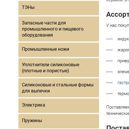
ТЭНы
Ассор
Запасные части для
У нас поку
промышленного и пищевого
оборудования
индук
Промышленные ножи
жароп
приво
Уплотнители силиконовые
(плотные и пористые)
элеме
гастр
Силиконовые и стальные формы
для выпечки
термо
Электрика
Поставляем
технически
Пружины
Постав