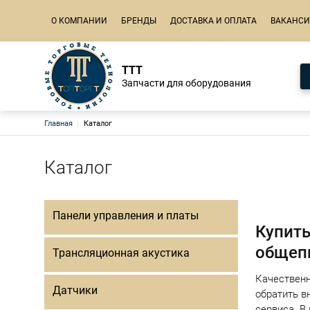
Основная навигация
О КОМПАНИИ
БРЕНДЫ
ДОСТАВКА И ОПЛАТА
ВАКАНС
ТТТ
Запчасти для оборудования
Строка навигации
Главная
Каталог
Каталог
Нумер
Панели управления и платы
Купить
общеп
Трансляционная акустика
Качественн
Датчики
обратить в
сервиса. В