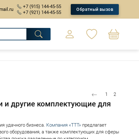
+7 (915) 144-45-55
mail.ru
Обратный вызов
+7 (921) 144-45-55
0
Оформление заказа
Страница
Текущая ст
1
2
и и другие комплектующие для
ния удачного бизнеса.
Компания «ТТТ»
предлагает
евого оборудования, а также комплектующих для сферы
бства поиска разделенные по категориям.